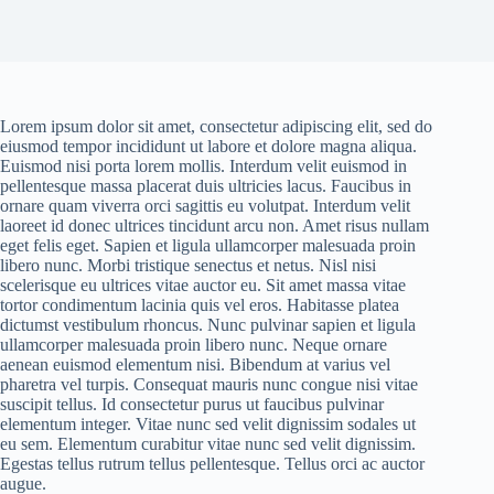
Lorem ipsum dolor sit amet, consectetur adipiscing elit, sed do
eiusmod tempor incididunt ut labore et dolore magna aliqua.
Euismod nisi porta lorem mollis. Interdum velit euismod in
pellentesque massa placerat duis ultricies lacus. Faucibus in
ornare quam viverra orci sagittis eu volutpat. Interdum velit
laoreet id donec ultrices tincidunt arcu non. Amet risus nullam
eget felis eget. Sapien et ligula ullamcorper malesuada proin
libero nunc. Morbi tristique senectus et netus. Nisl nisi
scelerisque eu ultrices vitae auctor eu. Sit amet massa vitae
tortor condimentum lacinia quis vel eros. Habitasse platea
dictumst vestibulum rhoncus. Nunc pulvinar sapien et ligula
ullamcorper malesuada proin libero nunc. Neque ornare
aenean euismod elementum nisi. Bibendum at varius vel
pharetra vel turpis. Consequat mauris nunc congue nisi vitae
suscipit tellus. Id consectetur purus ut faucibus pulvinar
elementum integer. Vitae nunc sed velit dignissim sodales ut
eu sem. Elementum curabitur vitae nunc sed velit dignissim.
Egestas tellus rutrum tellus pellentesque. Tellus orci ac auctor
augue.