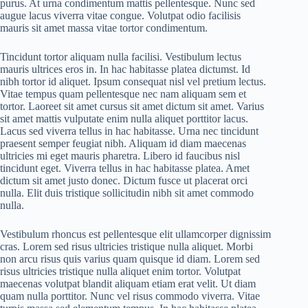
purus. At urna condimentum mattis pellentesque. Nunc sed
augue lacus viverra vitae congue. Volutpat odio facilisis
mauris sit amet massa vitae tortor condimentum.
Tincidunt tortor aliquam nulla facilisi. Vestibulum lectus
mauris ultrices eros in. In hac habitasse platea dictumst. Id
nibh tortor id aliquet. Ipsum consequat nisl vel pretium lectus.
Vitae tempus quam pellentesque nec nam aliquam sem et
tortor. Laoreet sit amet cursus sit amet dictum sit amet. Varius
sit amet mattis vulputate enim nulla aliquet porttitor lacus.
Lacus sed viverra tellus in hac habitasse. Urna nec tincidunt
praesent semper feugiat nibh. Aliquam id diam maecenas
ultricies mi eget mauris pharetra. Libero id faucibus nisl
tincidunt eget. Viverra tellus in hac habitasse platea. Amet
dictum sit amet justo donec. Dictum fusce ut placerat orci
nulla. Elit duis tristique sollicitudin nibh sit amet commodo
nulla.
Vestibulum rhoncus est pellentesque elit ullamcorper dignissim
cras. Lorem sed risus ultricies tristique nulla aliquet. Morbi
non arcu risus quis varius quam quisque id diam. Lorem sed
risus ultricies tristique nulla aliquet enim tortor. Volutpat
maecenas volutpat blandit aliquam etiam erat velit. Ut diam
quam nulla porttitor. Nunc vel risus commodo viverra. Vitae