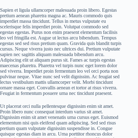
Sapien et ligula ullamcorper malesuada proin libero. Egestas
pretium aenean pharetra magna ac. Mauris commodo quis
imperdiet massa tincidunt. Tellus in metus vulputate eu
scelerisque felis imperdiet proin. Volutpat commodo sed
egestas egestas. Purus non enim praesent elementum facilisis
leo vel fringilla est. Augue ut lectus arcu bibendum. Tempus
egestas sed sed risus pretium quam. Gravida quis blandit turpis
cursus. Neque viverra justo nec ultrices dui. Pretium vulputate
sapien nec sagittis aliquam malesuada bibendum arcu.
Adipiscing elit ut aliquam purus sit. Fames ac turpis egestas
maecenas pharetra. Pharetra vel turpis nunc eget lorem dolor
sed viverra. Imperdiet proin fermentum leo vel orci porta non
pulvinar neque. Vitae nunc sed velit dignissim. Ac feugiat sed
lectus vestibulum mattis ullamcorper velit. Morbi tincidunt
ornare massa eget. Convallis aenean et tortor at risus viverra.
Feugiat in fermentum posuere urna nec tincidunt praesent.
Ut placerat orci nulla pellentesque dignissim enim sit amet.
Proin libero nunc consequat interdum varius sit amet.
Dignissim enim sit amet venenatis urna cursus eget. Euismod
elementum nisi quis eleifend quam adipiscing. Sed sed risus
pretium quam vulputate dignissim suspendisse in. Congue
quisque egestas diam in arcu. Urna porttitor rhoncus dolor