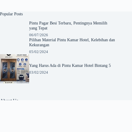
Popular Posts
Pintu Pagar Besi Terbaru, Pentingnya Memilih
yang Tepat
06/07/2026
Pilihan Material Pintu Kamar Hotel, Kelebihan dan
Kekurangan
05/02/2024
Yang Harus Ada di Pintu Kamar Hotel Bintang 5
03/02/2024
About Us
Pinturumahminimalis.com
adalah platform informasi
terpercaya yang menyajikan inspirasi desain, tips, dan
referensi terbaik seputar pintu rumah minimalis. Kami hadir
untuk membantu Anda menemukan solusi pintu yang
fungsional, estetis, dan sesuai dengan gaya hunian modern.