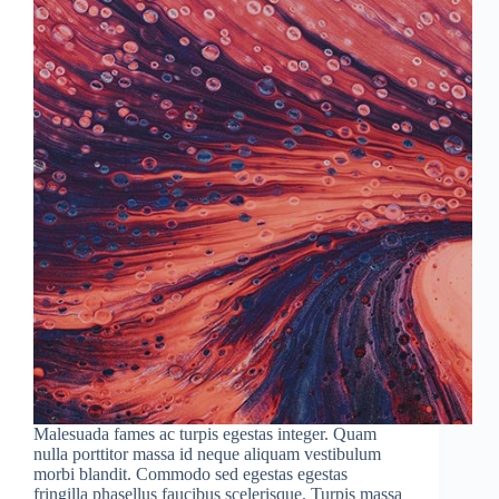
Malesuada fames ac turpis egestas integer. Quam
nulla porttitor massa id neque aliquam vestibulum
morbi blandit. Commodo sed egestas egestas
fringilla phasellus faucibus scelerisque. Turpis massa