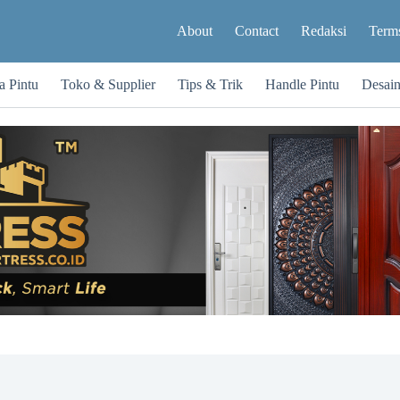
About
Contact
Redaksi
Terms
a Pintu
Toko & Supplier
Tips & Trik
Handle Pintu
Desai