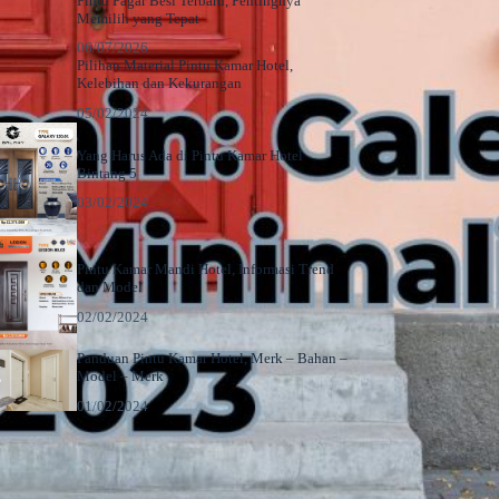
Pintu Pagar Besi Terbaru, Pentingnya
Memilih yang Tepat
06/07/2026
Pilihan Material Pintu Kamar Hotel,
Kelebihan dan Kekurangan
05/02/2024
Yang Harus Ada di Pintu Kamar Hotel
Bintang 5
03/02/2024
Pintu Kamar Mandi Hotel, Informasi Trend
dan Model
02/02/2024
Panduan Pintu Kamar Hotel, Merk – Bahan –
Model – Merk
01/02/2024