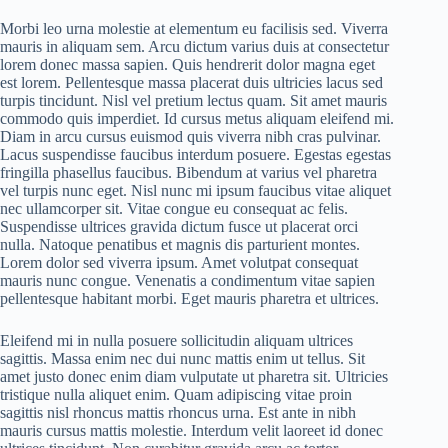
Morbi leo urna molestie at elementum eu facilisis sed. Viverra
mauris in aliquam sem. Arcu dictum varius duis at consectetur
lorem donec massa sapien. Quis hendrerit dolor magna eget
est lorem. Pellentesque massa placerat duis ultricies lacus sed
turpis tincidunt. Nisl vel pretium lectus quam. Sit amet mauris
commodo quis imperdiet. Id cursus metus aliquam eleifend mi.
Diam in arcu cursus euismod quis viverra nibh cras pulvinar.
Lacus suspendisse faucibus interdum posuere. Egestas egestas
fringilla phasellus faucibus. Bibendum at varius vel pharetra
vel turpis nunc eget. Nisl nunc mi ipsum faucibus vitae aliquet
nec ullamcorper sit. Vitae congue eu consequat ac felis.
Suspendisse ultrices gravida dictum fusce ut placerat orci
nulla. Natoque penatibus et magnis dis parturient montes.
Lorem dolor sed viverra ipsum. Amet volutpat consequat
mauris nunc congue. Venenatis a condimentum vitae sapien
pellentesque habitant morbi. Eget mauris pharetra et ultrices.
Eleifend mi in nulla posuere sollicitudin aliquam ultrices
sagittis. Massa enim nec dui nunc mattis enim ut tellus. Sit
amet justo donec enim diam vulputate ut pharetra sit. Ultricies
tristique nulla aliquet enim. Quam adipiscing vitae proin
sagittis nisl rhoncus mattis rhoncus urna. Est ante in nibh
mauris cursus mattis molestie. Interdum velit laoreet id donec