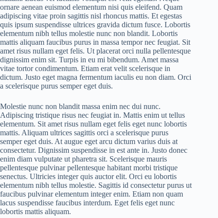
ornare aenean euismod elementum nisi quis eleifend. Quam
adipiscing vitae proin sagittis nisl rhoncus mattis. Et egestas
quis ipsum suspendisse ultrices gravida dictum fusce. Lobortis
elementum nibh tellus molestie nunc non blandit. Lobortis
mattis aliquam faucibus purus in massa tempor nec feugiat. Sit
amet risus nullam eget felis. Ut placerat orci nulla pellentesque
dignissim enim sit. Turpis in eu mi bibendum. Amet massa
vitae tortor condimentum. Etiam erat velit scelerisque in
dictum. Justo eget magna fermentum iaculis eu non diam. Orci
a scelerisque purus semper eget duis.
Molestie nunc non blandit massa enim nec dui nunc.
Adipiscing tristique risus nec feugiat in. Mattis enim ut tellus
elementum. Sit amet risus nullam eget felis eget nunc lobortis
mattis. Aliquam ultrices sagittis orci a scelerisque purus
semper eget duis. At augue eget arcu dictum varius duis at
consectetur. Dignissim suspendisse in est ante in. Justo donec
enim diam vulputate ut pharetra sit. Scelerisque mauris
pellentesque pulvinar pellentesque habitant morbi tristique
senectus. Ultricies integer quis auctor elit. Orci eu lobortis
elementum nibh tellus molestie. Sagittis id consectetur purus ut
faucibus pulvinar elementum integer enim. Etiam non quam
lacus suspendisse faucibus interdum. Eget felis eget nunc
lobortis mattis aliquam.