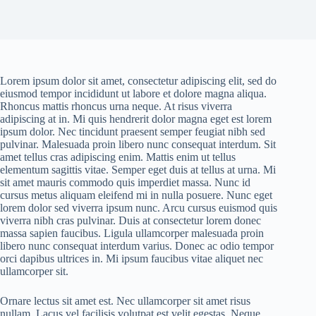
Lorem ipsum dolor sit amet, consectetur adipiscing elit, sed do
eiusmod tempor incididunt ut labore et dolore magna aliqua.
Rhoncus mattis rhoncus urna neque. At risus viverra
adipiscing at in. Mi quis hendrerit dolor magna eget est lorem
ipsum dolor. Nec tincidunt praesent semper feugiat nibh sed
pulvinar. Malesuada proin libero nunc consequat interdum. Sit
amet tellus cras adipiscing enim. Mattis enim ut tellus
elementum sagittis vitae. Semper eget duis at tellus at urna. Mi
sit amet mauris commodo quis imperdiet massa. Nunc id
cursus metus aliquam eleifend mi in nulla posuere. Nunc eget
lorem dolor sed viverra ipsum nunc. Arcu cursus euismod quis
viverra nibh cras pulvinar. Duis at consectetur lorem donec
massa sapien faucibus. Ligula ullamcorper malesuada proin
libero nunc consequat interdum varius. Donec ac odio tempor
orci dapibus ultrices in. Mi ipsum faucibus vitae aliquet nec
ullamcorper sit.
Ornare lectus sit amet est. Nec ullamcorper sit amet risus
nullam. Lacus vel facilisis volutpat est velit egestas. Neque