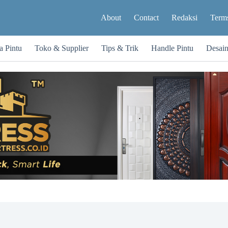
About
Contact
Redaksi
Terms
a Pintu
Toko & Supplier
Tips & Trik
Handle Pintu
Desai