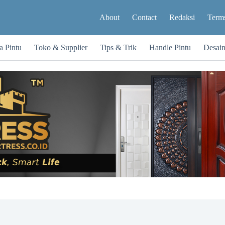
About
Contact
Redaksi
Terms
a Pintu
Toko & Supplier
Tips & Trik
Handle Pintu
Desai